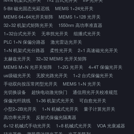
5-Bit 磁光固态光延迟线
MEMS 1×24光开关
MEMS 64×64光开关矩阵
MEMS 1×128 光开关
32×32 机架式矩阵光开关
1550nm 高功率准直器
1×32台式光开关
无串扰光开关
组播式光开关
PLC 1×N 保偏分路器
激光雷达光开关
1×N 机架式光分路器
柔性光开关
2×1 高速磁光光开关
太赫兹光开关
32×32 MEMS 光开关矩阵
MEMS M×N 光开关矩阵
1×2G 光开关
4×4T 保偏光开关
us级磁光开关
无胶光路光开关
1×2 台式保偏光开关
手动双向按压常闭型光开关
MEMS 1×N 光开关
光切换设备
超快电动激光快门
通信用光开关校准规范
保偏光纤跳线
1×36 机架式光开关
可自愈光开关
小型2×2B光开关
1×N 机械式光开关
量子计算光开关
高功率光开关
反射式保偏光隔离器
6×12 机械式手动光开关
1×8 机械式光开关
VOA 光衰减器
硅光器件
测风雷达磁光开关
光开关阵列