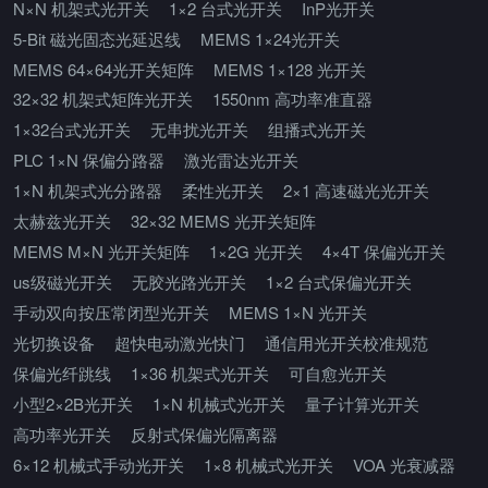
N×N 机架式光开关
1×2 台式光开关
InP光开关
5-Bit 磁光固态光延迟线
MEMS 1×24光开关
MEMS 64×64光开关矩阵
MEMS 1×128 光开关
32×32 机架式矩阵光开关
1550nm 高功率准直器
1×32台式光开关
无串扰光开关
组播式光开关
PLC 1×N 保偏分路器
激光雷达光开关
1×N 机架式光分路器
柔性光开关
2×1 高速磁光光开关
太赫兹光开关
32×32 MEMS 光开关矩阵
MEMS M×N 光开关矩阵
1×2G 光开关
4×4T 保偏光开关
us级磁光开关
无胶光路光开关
1×2 台式保偏光开关
手动双向按压常闭型光开关
MEMS 1×N 光开关
光切换设备
超快电动激光快门
通信用光开关校准规范
保偏光纤跳线
1×36 机架式光开关
可自愈光开关
小型2×2B光开关
1×N 机械式光开关
量子计算光开关
高功率光开关
反射式保偏光隔离器
6×12 机械式手动光开关
1×8 机械式光开关
VOA 光衰减器