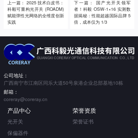
上一篇： 2025 技术白皮书：
下一篇： 国产光开关领军
科毅可重构光开关 (ROADM)
者！科毅 OSW-1×16 实测数
赋能弹性光网络的全维度创新
据揭秘：性能超越国际品牌 5
实践
倍，成本仅为 1/3
公司地址：
广西南宁市江南区同乐大道50号泉港企业总部基地10栋
邮箱：
coreray@coreray.cn
产品中心
荣誉资质
光开关
荣誉证书
保偏器件