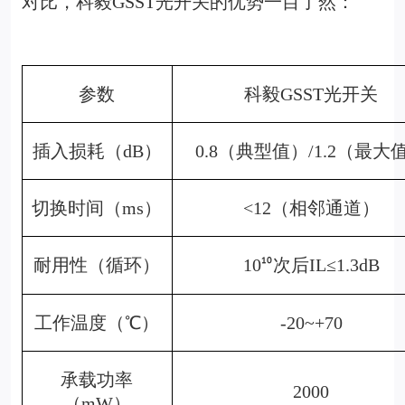
对比，科毅GSST光开关的优势一目了然：
参数
科毅GSST光开关
插入损耗（dB）
0.8
（典型值）/1.2（最大
切换时间（ms）
<12
（相邻通道）
耐用性（循环）
10
次后IL≤1.3dB
¹⁰
工作温度（℃）
-20~+70
承载功率
2000
（mW）