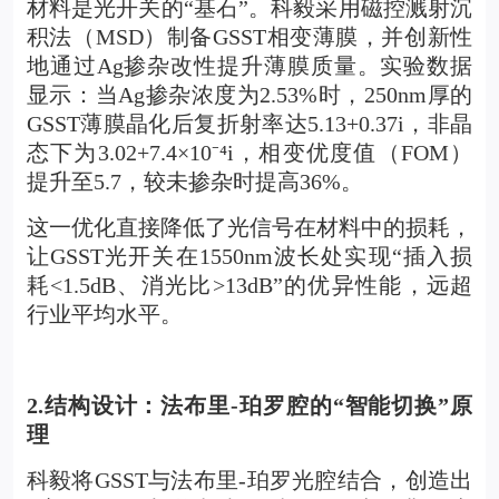
材料是光开关的“基石”。科毅采用磁控溅射沉
积法（MSD）制备GSST相变薄膜，并创新性
地通过Ag掺杂改性提升薄膜质量。实验数据
显示：当Ag掺杂浓度为2.53%时，250nm厚的
GSST薄膜晶化后复折射率达5.13+0.37i，非晶
态下为3.02+7.4×10
⁻⁴
i
，相变优度值（FOM）
提升至5.7，较未掺杂时提高36%。
这一优化直接降低了光信号在材料中的损耗，
让GSST光开关在1550nm波长处实现“插入损
耗<1.5dB、消光比>13dB”的优异性能，远超
行业平均水平。
2.
结构设计：法布里-珀罗腔的“智能切换”原
理
科毅将GSST与法布里-珀罗光腔结合，创造出