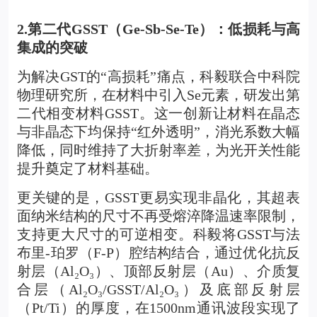
2.
第二代GSST（Ge-Sb-Se-Te）：低损耗与高
集成的突破
为解决GST的“高损耗”痛点，科毅联合中科院
物理研究所，在材料中引入Se元素，研发出第
二代相变材料GSST。这一创新让材料在晶态
与非晶态下均保持“红外透明”，消光系数大幅
降低，同时维持了大折射率差，为光开关性能
提升奠定了材料基础。
更关键的是，GSST更易实现非晶化，其超表
面纳米结构的尺寸不再受熔淬降温速率限制，
支持更大尺寸的可逆相变。科毅将GSST与法
布里-珀罗（F-P）腔结构结合，通过优化抗反
射层（Al
₂
O
₃
）、顶部反射层（Au）、介质复
合层（Al
₂
O
₃
/GSST/Al
₂
O
₃
）及底部反射层
（Pt/Ti）的厚度，在1500nm通讯波段实现了