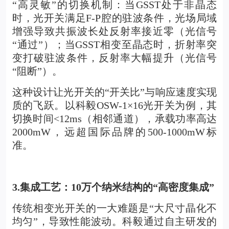
“高灵敏”的切换机制：当GSST处于非晶态
时，光开关满足F-P腔的驻波条件，光场局域
增强导致共振波长处反射率接近零（光信号
“通过”）；当GSST相变至晶态时，折射率突
变打破驻波条件，反射率大幅提升（光信号
“阻断”）。
这种设计让光开关的“开关比”与响应速度实现
质的飞跃。以科毅
OSW-1×16光开关
为例，其
切换时间<12ms（相邻通道），承载功率高达
2000mW，远超国际品牌的500-1000mW标
准。
3.
集成工艺：10万个纳米结构的“高密度集成”
传统相变光开关的一大难题是“大尺寸晶化不
均匀”，导致性能波动。科毅通过自主研发的