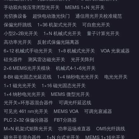
手动双向按压常闭型光开关
MEMS 1×N 光开关
光切换设备
超快电动激光快门
通信用光开关校准规范
保偏光纤跳线
1×36 机架式光开关
可自愈光开关
小型2×2B光开关
1×N 机械式光开关
量子计算光开关
高功率光开关
反射式保偏光隔离器
6×12 机械式手动光开关
1×8 机械式光开关
VOA 光衰减器
硅光器件
测风雷达磁光开关
光开关阵列
2×6 MEMS光开关模块
机械式4-1×6光开关
8-Bit 磁光固态光延迟线
1×4 纳秒电光光开关
电光光开关
1×1 磁光光开关
1×16 磁光固态光开关
1×4 纳秒电光光开关
MEMS 微型光开关
光开关+环形器混合器件
可调光纤延迟线
可见光 461 nm光开关
MEMS VOA
可调光衰减器
PLC 2×32 保偏分路器
FBT分路器
M×N 机架式矩阵光开关
功率远场准直器
OM5光纤跳线
磁光开关混合器件
1×N 台式光开关
MEMS 1×16光开关