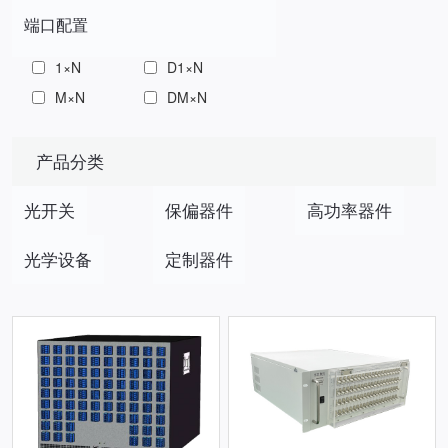
端口配置
1×N
D1×N
M×N
DM×N
产品分类
光开关
保偏器件
高功率器件
光学设备
定制器件