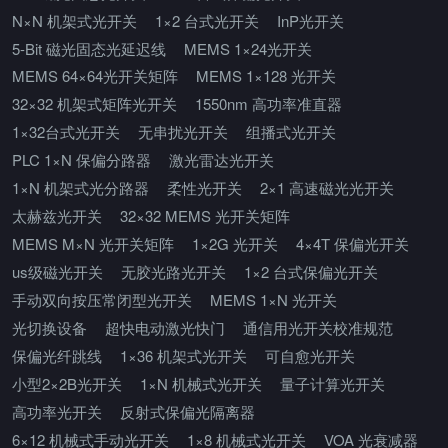
N×N 机架式光开关
1×2 台式光开关
InP光开关
5-Bit 磁光固态光延迟线
MEMS 1×24光开关
MEMS 64×64光开关矩阵
MEMS 1×128 光开关
32×32 机架式矩阵光开关
1550nm 高功率准直器
1×32台式光开关
无串扰光开关
组播式光开关
PLC 1×N 保偏分路器
激光雷达光开关
1×N 机架式光分路器
柔性光开关
2×1 高速磁光光开关
太赫兹光开关
32×32 MEMS 光开关矩阵
MEMS M×N 光开关矩阵
1×2G 光开关
4×4T 保偏光开关
us级磁光开关
无胶光路光开关
1×2 台式保偏光开关
手动双向按压常闭型光开关
MEMS 1×N 光开关
光切换设备
超快电动激光快门
通信用光开关校准规范
保偏光纤跳线
1×36 机架式光开关
可自愈光开关
小型2×2B光开关
1×N 机械式光开关
量子计算光开关
高功率光开关
反射式保偏光隔离器
6×12 机械式手动光开关
1×8 机械式光开关
VOA 光衰减器