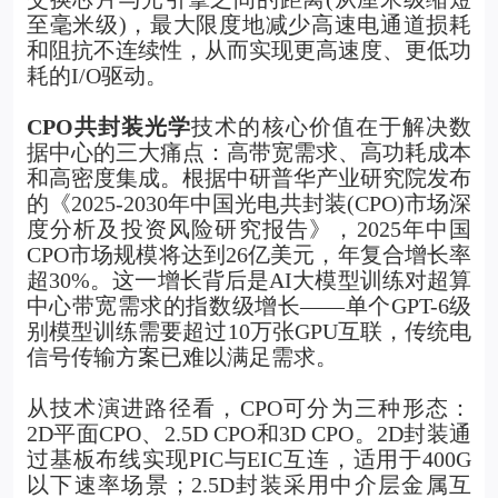
至毫米级)，最大限度地减少高速电通道损耗
和阻抗不连续性，从而实现更高速度、更低功
耗的I/O驱动。
CPO
共封装光学
技术的核心价值在于解决数
据中心的三大痛点：高带宽需求、高功耗成本
和高密度集成。根据中研普华产业研究院发布
的《2025-2030年中国光电共封装(CPO)市场深
度分析及投资风险研究报告》，2025年中国
CPO市场规模将达到26亿美元，年复合增长率
超30%。这一增长背后是AI大模型训练对超算
中心带宽需求的指数级增长——单个GPT-6级
别模型训练需要超过10万张GPU互联，传统电
信号传输方案已难以满足需求。
从技术演进路径看，CPO可分为三种形态：
2D平面CPO、2.5D CPO和3D CPO。2D封装通
过基板布线实现PIC与EIC互连，适用于400G
以下速率场景；2.5D封装采用中介层金属互