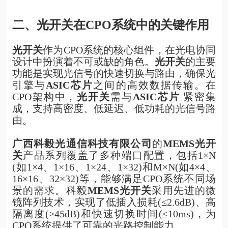
二、光开关在CPO系统中的关键作用
光开关
作为CPO系统的核心组件，在光电协同
设计中扮演着不可或缺的角色。
光开关
的主要
功能是实现光信号的快速切换与路由，确保光
引擎与
ASIC芯片
之间的高效数据传输。在
CPO架构中，
光开关
需与
ASIC芯片
紧密集
成，支持高密度、低延迟、低功耗的光信号路
由。
广西科毅光通信科技有限公司
的
MEMS光开
关
产品系列覆盖了多种端口配置，包括1×N
(如1×4、1×16、1×24、1×32)和M×N(如4×4、
16×16、32×32)等，能够满足CPO系统不同场
景的需求。科毅
MEMS光开关
采用先进的微
镜阵列技术，实现了低插入损耗(≤2.6dB)、高
隔离度(>45dB)和快速切换时间(≤10ms)，为
CPO系统提供了可靠的光路控制能力。