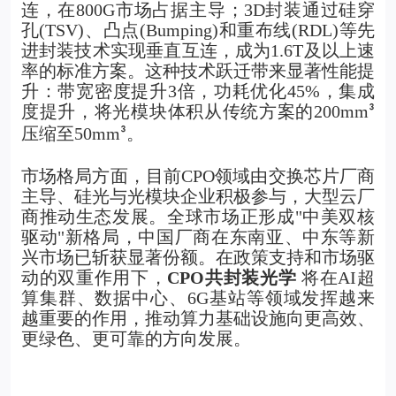
连，在800G市场占据主导；3D封装通过硅穿
孔(TSV)、凸点(Bumping)和重布线(RDL)等先
进封装技术实现垂直互连，成为1.6T及以上速
率的标准方案。这种技术跃迁带来显著性能提
升：带宽密度提升3倍，功耗优化45%，集成
度提升，将光模块体积从传统方案的200mm
³
压缩至50mm
。
³
市场格局方面，目前CPO领域由交换芯片厂商
主导、硅光与光模块企业积极参与，大型云厂
商推动生态发展。全球市场正形成"中美双核
驱动"新格局，中国厂商在东南亚、中东等新
兴市场已斩获显著份额。在政策支持和市场驱
动的双重作用下，
CPO共封装光学
将在AI超
算集群、数据中心、6G基站等领域发挥越来
越重要的作用，推动算力基础设施向更高效、
更绿色、更可靠的方向发展。