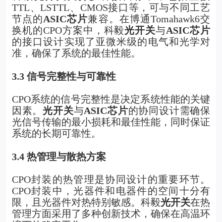
TTL、LSTTL、CMOS接口等，可与不同工艺
节点的
ASIC芯片
兼容。
在博通Tomahawk6交
换机的CPO方案中，科毅
光开关
与
ASIC芯片
的接口设计实现了亚微米级的电气和光学对
准，确保了系统的最佳性能。
3.3
信号完整性与可靠性
CPO
系统的信号完整性是决定系统性能的关键
因素。
光开关
与
ASIC芯片
的协同设计需确保
光信号传输的最小损耗和最佳性能，同时保证
系统的长期可靠性。
3.4
热管理与散热方案
CPO
封装的热管理是协同设计的重要环节。
CPO封装中，光器件和电器件的空间十分有
限，且光器件对热特别敏感。科毅
光开关
在热
管理方面采用了多种创新技术，确保在高温环