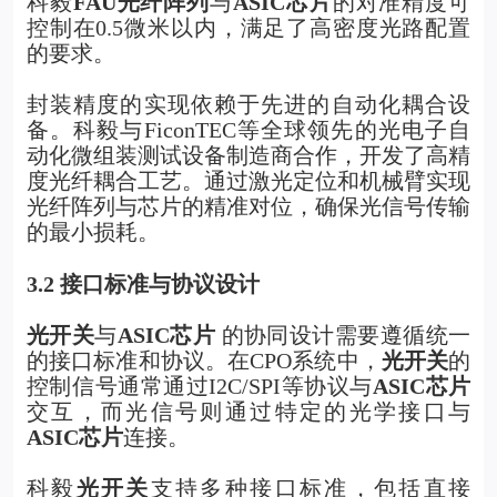
科毅
FAU光纤阵列
与
ASIC芯片
的对准精度可
控制在0.5微米以内，满足了高密度光路配置
的要求。
封装精度的实现依赖于先进的自动化耦合设
备。科毅与FiconTEC等全球领先的光电子自
动化微组装测试设备制造商合作，开发了高精
度光纤耦合工艺。通过激光定位和机械臂实现
光纤阵列与芯片的精准对位，确保光信号传输
的最小损耗。
3.2 接口标准与协议设计
光开关
与
ASIC芯片
的协同设计需要遵循统一
的接口标准和协议。在CPO系统中，
光开关
的
控制信号通常通过I2C/SPI等协议与
ASIC芯片
交互，而光信号则通过特定的光学接口与
ASIC芯片
连接。
科毅
光开关
支持多种接口标准，包括直接