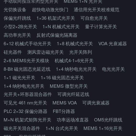
手动双向按压常闭型光开关
MEMS 1×N 光开关
光切换设备
超快电动激光快门
通信用光开关校准规范
保偏光纤跳线
1×36 机架式光开关
可自愈光开关
小型2×2B光开关
1×N 机械式光开关
量子计算光开关
高功率光开关
反射式保偏光隔离器
6×12 机械式手动光开关
1×8 机械式光开关
VOA 光衰减器
硅光器件
测风雷达磁光开关
光开关阵列
2×6 MEMS光开关模块
机械式4-1×6光开关
8-Bit 磁光固态光延迟线
1×4 纳秒电光光开关
电光光开关
1×1 磁光光开关
1×16 磁光固态光开关
1×4 纳秒电光光开关
MEMS 微型光开关
光开关+环形器混合器件
可调光纤延迟线
可见光 461 nm光开关
MEMS VOA
可调光衰减器
PLC 2×32 保偏分路器
FBT分路器
M×N 机架式矩阵光开关
功率远场准直器
OM5光纤跳线
磁光开关混合器件
1×N 台式光开关
MEMS 1×16光开关