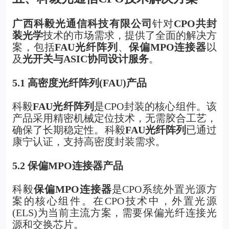
广西科毅光通信科技有限公司
针对
CPO共封
装光学
技术的市场需求，提供了全面的解决方
案，包括
FAU光纤阵列
、
保偏MPO连接器
以
及
光开关与ASIC协同设计服务
。
5.1
高密度光纤阵列(FAU)产品
科毅
FAU光纤阵列
是CPO封装的核心组件。该
产品采用精密机械定位技术，无需胶合工艺，
确保了长期稳定性。科毅
FAU光纤阵列
已通过
康宁认证，支持高密度封装需求。
5.2
保偏MPO连接器产品
科毅
保偏MPO连接器
是CPO系统外置光源方
案的核心组件。在CPO技术中，外置光源
(ELS)为当前主流方案，需要保偏光纤连接光
源和交换芯片。