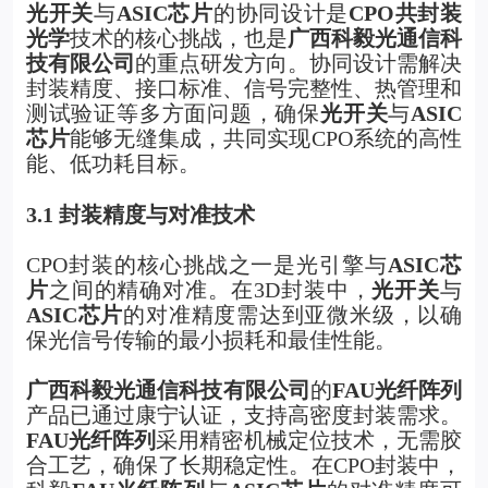
光开关
与
ASIC芯片
的协同设计是
CPO共封装
光学
技术的核心挑战，也是
广西科毅光通信科
技有限公司
的重点研发方向。协同设计需解决
封装精度、接口标准、信号完整性、热管理和
测试验证等多方面问题，确保
光开关
与
ASIC
芯片
能够无缝集成，共同实现CPO系统的高性
能、低功耗目标。
3.1
封装精度与对准技术
CPO
封装的核心挑战之一是光引擎与
ASIC芯
片
之间的精确对准。在3D封装中，
光开关
与
ASIC芯片
的对准精度需达到亚微米级，以确
保光信号传输的最小损耗和最佳性能。
广西科毅光通信科技有限公司
的
FAU光纤阵列
产品已通过康宁认证，支持高密度封装需求。
FAU光纤阵列
采用精密机械定位技术，无需胶
合工艺，确保了长期稳定性。在CPO封装中，