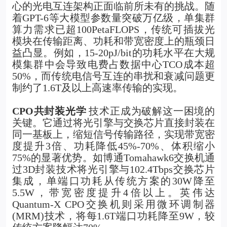
心的光电互连架构正面临前所未有的挑战。随
着GPT-6等大模型参数量突破万亿级，单集群
算力需求已超100PetaFLOPS，传统可插拔光
模块在传输距离、功耗和带宽密度上的瓶颈日
益凸显。例如，15-20pJ/bit的功耗水平在大规
模集群中会导致电费占数据中心TCO成本超
50%，而传统电信号互连的串扰和衰减问题更
制约了1.6T及以上高速率传输的实现。
CPO
共封装光学
技术正成为破解这一困境的
关键。它通过将光引擎与交换芯片直接封装在
同一基板上，缩短信号传输路径，实现带宽密
度提升3倍、功耗降低45%-70%、体积缩小
75%的显著优势。如博通Tomahawk6交换机通
过3D封装技术将光引擎与102.4Tbps交换芯片
集成，单端口功耗从传统方案的30W降至
5.5W，带宽密度提升4倍以上。英伟达
Quantum-X CPO交换机则采用微环调制器
(MRM)技术，将每1.6T端口功耗降至9W，较