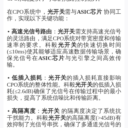
在CPO系统中，
光开关
需与
ASIC芯片
协同工
作，实现以下关键功能：
高速光信号路由
：
光开关
需支持高速光信号
•
的灵活路由，满足CPO系统对带宽密度和传输
速率的要求。科毅
光开关
的快速切换时间
(≤10ms)使其能够适应高速数据传输场景，确
保光信号在
ASIC芯片
与光引擎之间高效传
输。
低插入损耗
：
光开关
的插入损耗直接影响
•
CPO系统的整体性能。科毅
光开关
的低插入损
耗(≤2.6dB)确保了光信号在传输过程中的最小
损失，提高了系统信噪比和传输距离。
高隔离度
：
光开关
的隔离度决定了系统抗
•
干扰能力。科毅
光开关
的高隔离度(>45dB)有
效抑制了光信号串扰，确保了多通道光信号的