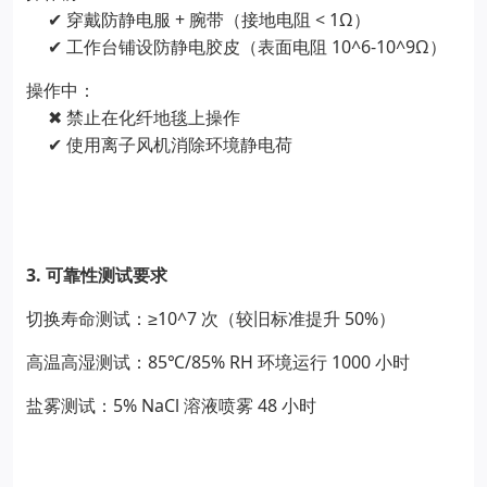
+
< 1Ω
✔
穿戴防静电服
腕带（接地电阻
）
10^6-10^9Ω
✔
工作台铺设防静电胶皮（表面电阻
）
操作中：
✖
禁止在化纤地毯上操作
✔
使用离子风机消除环境静电荷
3.
可靠性测试要求
≥10^7
50%
切换寿命测试：
次（较旧标准提升
）
85
/85% RH
1000
高温高湿测试：
℃
环境运行
小时
5% NaCl
48
盐雾测试：
溶液喷雾
小时