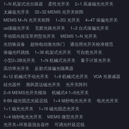
1×N 机架式光分路器
柔性光开关
2×1 高速磁光光开关
太赫兹光开关
32×32 MEMS 光开关矩阵
MEMS M×N 光开关矩阵
1×2G 光开关
4×4T 保偏光开关
us级磁光开关
无胶光路光开关
1×2 台式保偏光开关
手动双向按压常闭型光开关
MEMS 1×N 光开关
光切换设备
超快电动激光快门
通信用光开关校准规范
保偏光纤跳线
1×36 机架式光开关
可自愈光开关
小型2×2B光开关
1×N 机械式光开关
量子计算光开关
高功率光开关
反射式保偏光隔离器
6×12 机械式手动光开关
1×8 机械式光开关
VOA 光衰减器
硅光器件
测风雷达磁光开关
光开关阵列
2×6 MEMS光开关模块
机械式4-1×6光开关
8-Bit 磁光固态光延迟线
1×4 纳秒电光光开关
电光光开关
1×1 磁光光开关
1×16 磁光固态光开关
1×4 纳秒电光光开关
MEMS 微型光开关
光开关+环形器混合器件
可调光纤延迟线