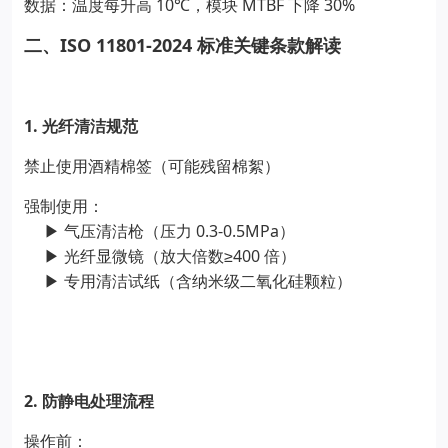
10
MTBF
30%
数据：温度每升高
℃
，模块
下降
ISO 11801-2024
二、
标准关键条款解读
1.
光纤清洁规范
禁止使用酒精棉签（可能残留棉絮）
强制使用：
0.3-0.5MPa
▶
气压清洁枪（压力
）
≥400
▶
光纤显微镜（放大倍数
倍）
▶
专用清洁试纸（含纳米级二氧化硅颗粒）
2.
防静电处理流程
操作前：