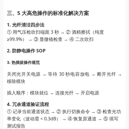
5
三、
大高危操作的标准化解决方案
1.
光纤清洁四步法
3
→
①
用气压枪吹扫端面
秒
②
酒精擦拭（纯度
≥99.9%
→
→
）
③
显微镜检查
④
二次吹扫
2.
SOP
防静电操作
3.
热插拔操作规范
→
30
→
→
关闭光开关电源
等待
秒电容放电
断开光纤
移除模块
→
→
插入顺序：模块就位
连接光纤
开启电源
4.
冗余通道验证流程
→
→
①
记录当前通道状态
②
执行切换命令
③
检查光功
< 0.3dB
→
→
率变化（波动需
）
④
恢复原通道
⑤
填写
测试报告