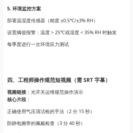
5.
环境监控方案
±0.5
/±3% RH
部署温湿度传感器（精度
℃
）
> 25
< 35% RH
设置阈值报警：温度
℃
或湿度
时触发
每季度进行一次环境应力测试
SRT
四、工程师操作规范短视频（需
字幕）
视频链接
：光开关运维规范操作演示
核心片段
：
2
15
正确使用气压清洁枪的手法（
分
秒）
3
40
防静电腕带的佩戴检查（
分
秒）