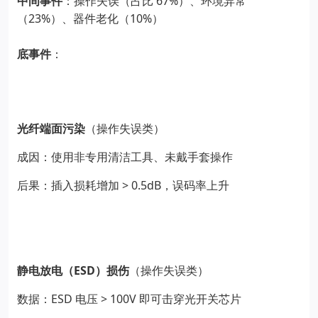
67%
中间事件
：操作失误（占比
）、环境异常
23%
10%
（
）、器件老化（
）
底事件
：
光纤端面污染
（操作失误类）
成因：使用非专用清洁工具、未戴手套操作
> 0.5dB
后果：插入损耗增加
，误码率上升
ESD
静电放电（
）损伤
（操作失误类）
ESD
> 100V
数据：
电压
即可击穿光开关芯片