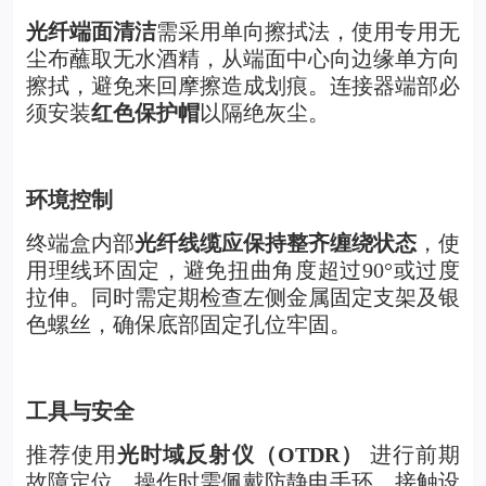
光纤端面清洁
需采用单向擦拭法，使用专用无
尘布蘸取无水酒精，从端面中心向边缘单方向
擦拭，避免来回摩擦造成划痕。连接器端部必
须安装
红色保护帽
以隔绝灰尘。
环境控制
终端盒内部
光纤线缆应保持整齐缠绕状态
，使
用理线环固定，避免扭曲角度超过90°或过度
拉伸。同时需定期检查左侧金属固定支架及银
色螺丝，确保底部固定孔位牢固。
工具与安全
推荐使用
光时域反射仪（OTDR）
进行前期
故障定位，操作时需佩戴防静电手环，接触设