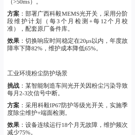
（>50ms）。
方案
：部署广西科毅
MEMS光开关
，采用分阶
段维护计划（每3个月检测+每12个月校
准），配套原厂备件库。
效果
：切换响应时间稳定在20
μ
s
以内，年度故
障率下降82%，维护成本降低65%。
工业环境粉尘防护场景
挑战
：某智能制造车间光开关因粉尘污染导致
每月2-3次信号中断。
方案
：采用科毅IP67防护等级光开关，实施季
度除尘维护+端面检测。
效果
：设备连续运行18个月无故障，维护频次
减少75%。