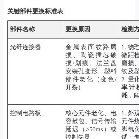
关键部件更换标准表
部件名称
更换原因
检测
光纤连接器
金属表面纹路磨
1.
物
损、陶瓷插芯破
微距
损/划痕、法兰盘
磨损
安装孔变形、塑料
纹及
部件老化（变色/
2. 
开裂）
率计
耗
，阈
控制电路板
核心元件老化、电
1.
外
容鼓包、信号传输
元件
延迟（>50ms）或
脚氧化
控制失灵
试：