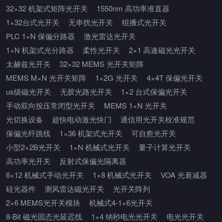
32×32 机架式矩阵光开关
1550nm 高功率准直器
1×32台式光开关
无串扰光开关
组播式光开关
PLC 1×N 保偏分路器
激光雷达光开关
1×N 机架式光分路器
柔性光开关
2×1 高速磁光光开关
太赫兹光开关
32×32 MEMS 光开关矩阵
MEMS M×N 光开关矩阵
1×2G 光开关
4×4T 保偏光开关
us级磁光开关
无胶光路光开关
1×2 台式保偏光开关
手动双向按压常闭型光开关
MEMS 1×N 光开关
光切换设备
超快电动激光快门
通信用光开关校准规范
保偏光纤跳线
1×36 机架式光开关
可自愈光开关
小型2×2B光开关
1×N 机械式光开关
量子计算光开关
高功率光开关
反射式保偏光隔离器
6×12 机械式手动光开关
1×8 机械式光开关
VOA 光衰减器
硅光器件
测风雷达磁光开关
光开关阵列
2×6 MEMS光开关模块
机械式4-1×6光开关
8-Bit 磁光固态光延迟线
1×4 纳秒电光光开关
电光光开关