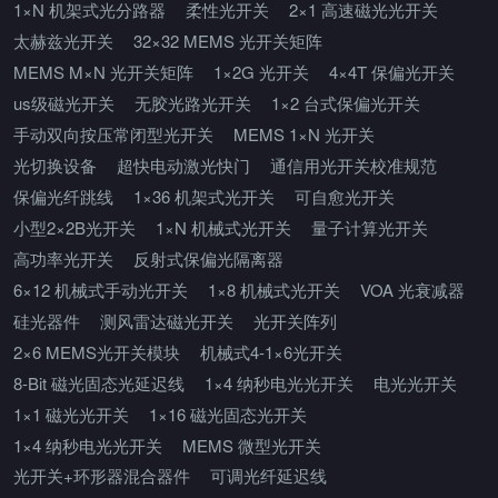
1×N 机架式光分路器
柔性光开关
2×1 高速磁光光开关
太赫兹光开关
32×32 MEMS 光开关矩阵
MEMS M×N 光开关矩阵
1×2G 光开关
4×4T 保偏光开关
us级磁光开关
无胶光路光开关
1×2 台式保偏光开关
手动双向按压常闭型光开关
MEMS 1×N 光开关
光切换设备
超快电动激光快门
通信用光开关校准规范
保偏光纤跳线
1×36 机架式光开关
可自愈光开关
小型2×2B光开关
1×N 机械式光开关
量子计算光开关
高功率光开关
反射式保偏光隔离器
6×12 机械式手动光开关
1×8 机械式光开关
VOA 光衰减器
硅光器件
测风雷达磁光开关
光开关阵列
2×6 MEMS光开关模块
机械式4-1×6光开关
8-Bit 磁光固态光延迟线
1×4 纳秒电光光开关
电光光开关
1×1 磁光光开关
1×16 磁光固态光开关
1×4 纳秒电光光开关
MEMS 微型光开关
光开关+环形器混合器件
可调光纤延迟线