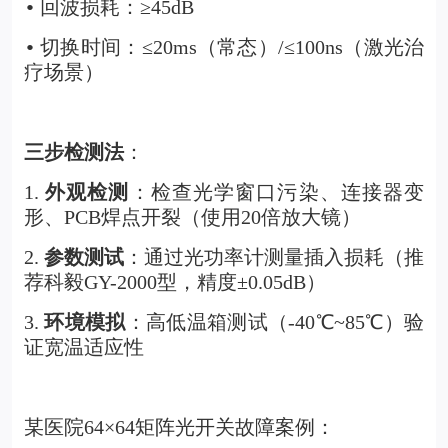
回波损耗：≥45dB
•
切换时间：≤20ms（常态）/≤100ns（激光治
•
疗场景）
三步检测法
：
1.
外观检测
：检查光学窗口污染、连接器变
形、PCB焊点开裂（使用20倍放大镜）
2.
参数测试
：通过光功率计测量插入损耗（推
荐科毅GY-2000型，精度±0.05dB）
3.
环境模拟
：高低温箱测试（-40℃~85℃）验
证宽温适应性
某医院
64×64矩阵光开关
故障案例：