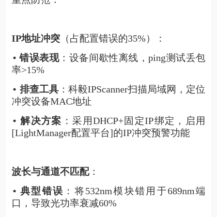
IP
地址冲突
（占配置错误的35%）：
错误表现
：设备间歇性离线，ping测试丢包
•
率>15%
排查工具
：科毅IPScanner扫描局域网，定位
•
冲突设备MAC地址
解决方案
：采用DHCP+固定IP绑定，启用
•
[LightManager配置平台]的IP冲突预警功能
波长与通道不匹配
：
典型错误
：将532nm模块错用于689nm端
•
口，导致光功率衰减60%