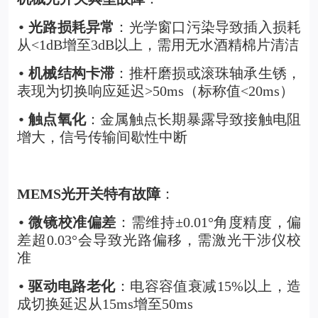
光路损耗异常
：光学窗口污染导致插入损耗
•
从<1dB增至3dB以上，需用无水酒精棉片清洁
机械结构卡滞
：推杆磨损或滚珠轴承生锈，
•
表现为切换响应延迟>50ms（标称值<20ms）
触点氧化
：金属触点长期暴露导致接触电阻
•
增大，信号传输间歇性中断
MEMS
光开关
特有故障
：
微镜校准偏差
：需维持±0.01°角度精度，偏
•
差超0.03°会导致光路偏移，需激光干涉仪校
准
驱动电路老化
：电容容值衰减15%以上，造
•
成切换延迟从15ms增至50ms