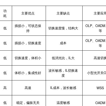
功
主要优点
主要缺点
主要应
耗
插损小，可状态保
OLP、OAD
低
切换速度慢，结构大
持
等
OLP、OAD
低
插损小，切换速度
成本
等
低
切换速度，体积小
低消光比，IL大
高速切
波长敏感，IL切换速
低
体积小，集成性好
小型光开关O
度
高
高速
IL成本，波长敏感
WSS
低
稳定，偏振无关
温度敏感
OADM