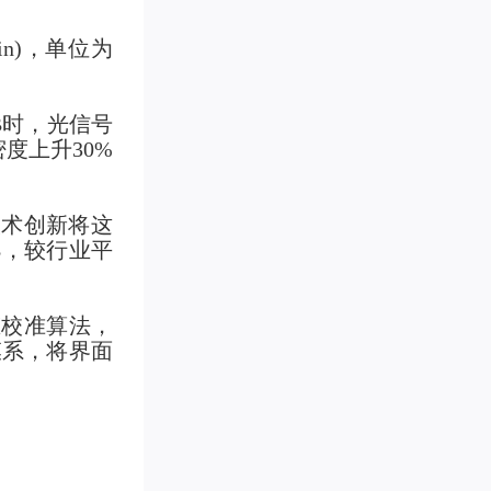
in)，单位为
B时，光信号
度上升30%
技术创新将这
dB，较行业平
态校准算法，
膜系，将界面