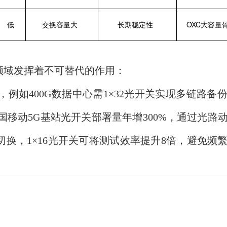
低
交换容量大
长期稳定性
OXC大容量
领域发挥着不可替代的作用：
，例如400G数据中心需
1×32光开关
实现多链路备
国移动5G基站光开关部署量年增300%，通过光路
。
切换，
1×16光开关
可将测试效率提升8倍，避免频