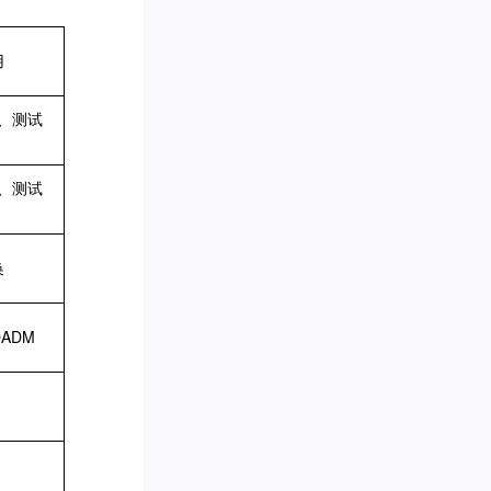
用
M、测试
M、测试
换
ADM