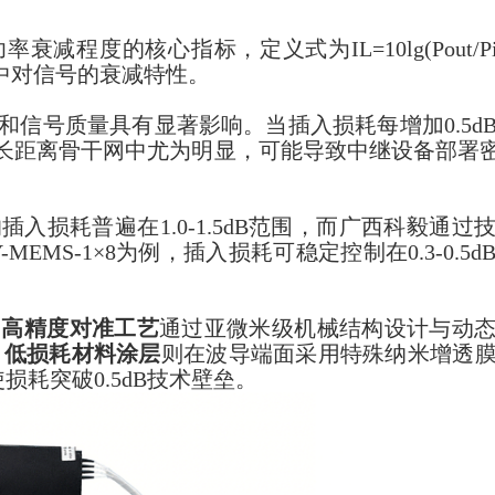
减程度的核心指标，定义式为IL=10lg(Pout/P
中对信号的衰减特性。
信号质量具有显著影响。当插入损耗每增加0.5d
在长距离骨干网中尤为明显，可能导致中继设备部署密
入损耗普遍在1.0-1.5dB范围，而广西科毅通过
EMS-1×8为例，插入损耗可稳定控制在0.3-0.5
：
高精度对准工艺
通过亚微米级机械结构设计与动
；
低损耗材料涂层
则在波导端面采用特殊纳米增透
损耗突破0.5dB技术壁垒。