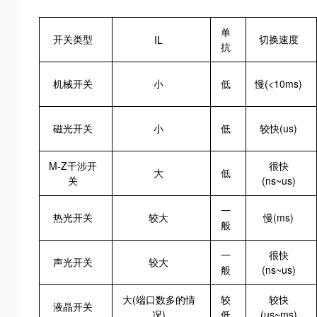
单
开关类型
切换速度
IL
抗
机械开关
小
低
慢(<10ms)
磁光开关
小
低
较快(us)
M-Z干涉开
很快
大
低
关
(ns~us)
一
热光开关
较大
慢(ms)
般
一
很快
声光开关
较大
般
(ns~us)
大(端口数多的情
较
较快
液晶开关
况)
低
(us~ms)