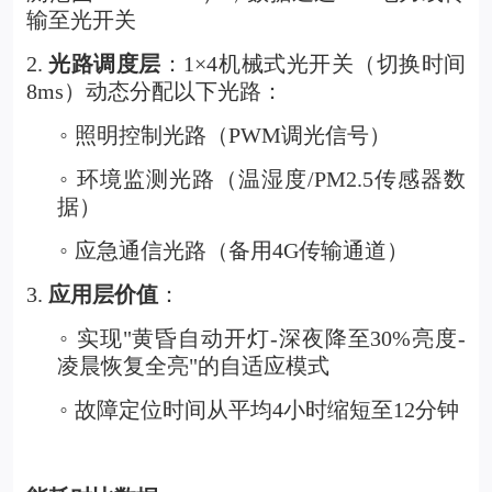
输至光开关
2.
光路调度层
：1×4机械式光开关（切换时间
8ms）动态分配以下光路：
照明控制光路（PWM调光信号）
◦
环境监测光路（温湿度/PM2.5传感器数
◦
据）
应急通信光路（备用4G传输通道）
◦
3.
应用层价值
：
实现"黄昏自动开灯-深夜降至30%亮度-
◦
凌晨恢复全亮"的自适应模式
故障定位时间从平均4小时缩短至12分钟
◦