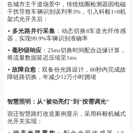
在城市主干道场景中，传统线圈检测器因电磁
干扰导致车辆识别误判率3%，引入科毅
1×8机
架式光开关
后：
多光路并行采集
：动态切换8车道光纤传感
•
器，实现99.9%车辆识别准确率
毫秒级响应
：25ms切换时间配合边缘计算，
•
将流量数据延迟压缩至1ms
故障自愈
：双备份光路设计，80秒内完成故
•
障链路切换，年减少12万小时拥堵
智慧照明：从"被动亮灯"到"按需调光"
宿迁智慧路灯改造案例显示，采用科毅机械式
光开关实现：
动态光路重构
：配合光照传感器（0-