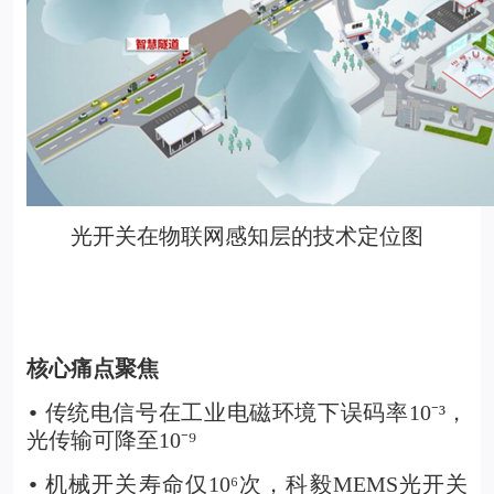
光开关在物联网感知层的技术定位图
核心痛点聚焦
传统电信号在工业电磁环境下误码率10
⁻³
，
•
光传输可降至10
⁻⁹
机械开关寿命仅10
⁶
次，
科毅MEMS光开关
•