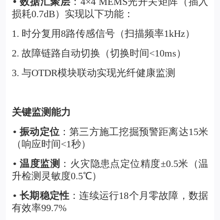
数据汇聚层
：4×4 MEMS光开关矩阵（插入
•
损耗0.7dB）实现以下功能：
1. 时分复用8路传感信号（扫描频率1kHz）
2. 故障链路自动切换（切换时间<10ms）
3. 与OTDR模块联动实现光纤健康监测
关键监测能力
振动定位
：第三方施工挖掘预警距离达15米
•
（响应时间<1秒）
温度监测
：火灾隐患点定位精度±0.5米（温
•
升检测灵敏度0.5℃）
长期稳定性
：连续运行18个月零故障，数据
•
有效率99.7%