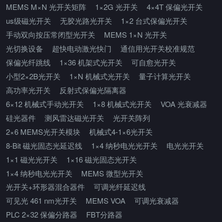
MEMS M×N 光开关矩阵
1×2G 光开关
4×4T 保偏光开关
us级磁光开关
无胶光路光开关
1×2 台式保偏光开关
手动双向按压常闭型光开关
MEMS 1×N 光开关
光切换设备
超快电动激光快门
通信用光开关校准规范
保偏光纤跳线
1×36 机架式光开关
可自愈光开关
小型2×2B光开关
1×N 机械式光开关
量子计算光开关
高功率光开关
反射式保偏光隔离器
6×12 机械式手动光开关
1×8 机械式光开关
VOA 光衰减器
硅光器件
测风雷达磁光开关
光开关阵列
2×6 MEMS光开关模块
机械式4-1×6光开关
8-Bit 磁光固态光延迟线
1×4 纳秒电光光开关
电光光开关
1×1 磁光光开关
1×16 磁光固态光开关
1×4 纳秒电光光开关
MEMS 微型光开关
光开关+环形器混合器件
可调光纤延迟线
可见光 461 nm光开关
MEMS VOA
可调光衰减器
PLC 2×32 保偏分路器
FBT分路器