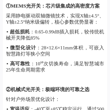
①MEMS光开关：芯片级集成的高密度方案
采用静电驱动双轴微镜技术，实现X轴±4.5°、
Y轴±2.5°纳米级偏转，核心参数优势显著：
超低损耗
：0.65-0.99dB插入损耗，较传统机
•
械开关降低85%
微型化设计
：28×12.6×11mm体积，可嵌入
•
智慧路灯等狭小空间
高可靠性
：10
次切换寿命，满足智慧城市
•
¹⁰
25年生命周期需求
②
机械式光开关
：极端环境的可靠之选
针对户外场景优化设计：
宽温适应
：-40℃至+85℃稳定运行，通过500
•