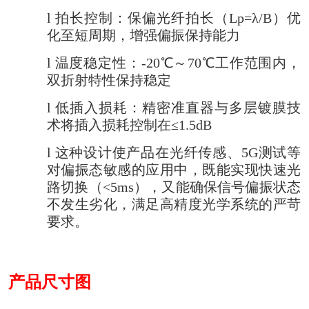
l
拍长控制：保偏光纤拍长（Lp=λ/B）优
化至短周期，增强偏振保持能力
l
温度稳定性：-20℃～70℃工作范围内，
双折射特性保持稳定
l
低插入损耗：精密准直器与多层镀膜技
术将插入损耗控制在≤1.5dB
l
这种设计使产品在光纤传感、5G测试等
对偏振态敏感的应用中，既能实现快速光
路切换（<5ms），又能确保信号偏振状态
不发生劣化，满足高精度光学系统的严苛
要求。
产品尺寸图