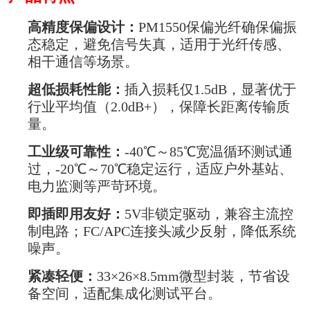
高精度保偏设计：
PM1550
保偏光纤确保偏振
态稳定，避免信号失真，适用于光纤传感、
相干通信等场景。
超低损耗性能：
插入损耗仅1.5dB，显著优于
行业平均值（2.0dB+），保障长距离传输质
量。
工业级可靠性：
-40
℃～85℃宽温循环测试通
过，-20℃～70℃稳定运行，适应户外基站、
电力监测等严苛环境。
即插即用友好：
5V
非锁定驱动，兼容主流控
制电路；FC/APC连接头减少反射，降低系统
噪声。
紧凑轻便：
33
×26×8.5mm微型封装，节省设
备空间，适配集成化测试平台。