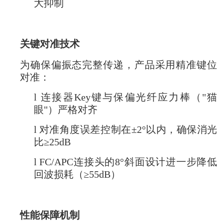
大抑制
关键对准技术
为确保偏振态完整传递，产品采用精准键位
对准：
l
连接器Key键与保偏光纤应力棒（"猫
眼"）严格对齐
l
对准角度误差控制在±2°以内，确保消光
比≥25dB
l
FC/APC
连接头的8°斜面设计进一步降低
回波损耗（≥55dB）
性能保障机制