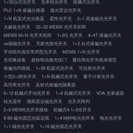
1×32台式光开关
无串扰光开关
组播式光开关
PLC 1×N 保偏分路器
激光雷达光开关
1×N 机架式光分路器
柔性光开关
2×1 高速磁光光开关
太赫兹光开关
32×32 MEMS 光开关矩阵
MEMS M×N 光开关矩阵
1×2G 光开关
4×4T 保偏光开关
us级磁光开关
无胶光路光开关
1×2 台式保偏光开关
手动双向按压常闭型光开关
MEMS 1×N 光开关
光切换设备
超快电动激光快门
通信用光开关校准规范
保偏光纤跳线
1×36 机架式光开关
可自愈光开关
小型2×2B光开关
1×N 机械式光开关
量子计算光开关
高功率光开关
反射式保偏光隔离器
6×12 机械式手动光开关
1×8 机械式光开关
VOA 光衰减器
硅光器件
测风雷达磁光开关
光开关阵列
2×6 MEMS光开关模块
机械式4-1×6光开关
8-Bit 磁光固态光延迟线
1×4 纳秒电光光开关
电光光开关
1×1 磁光光开关
1×16 磁光固态光开关